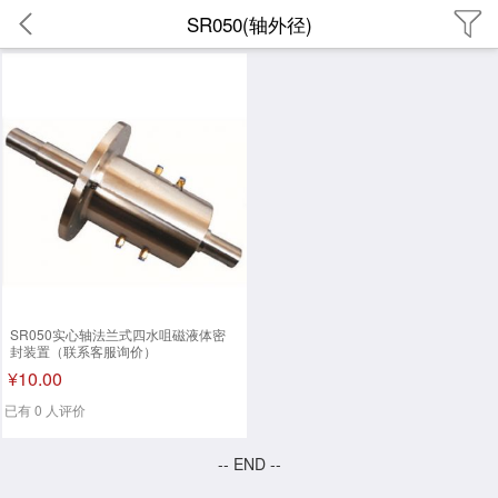
SR050(轴外径)
SR050实心轴法兰式四水咀磁液体密
封装置（联系客服询价）
¥10.00
已有 0 人评价
-- END --