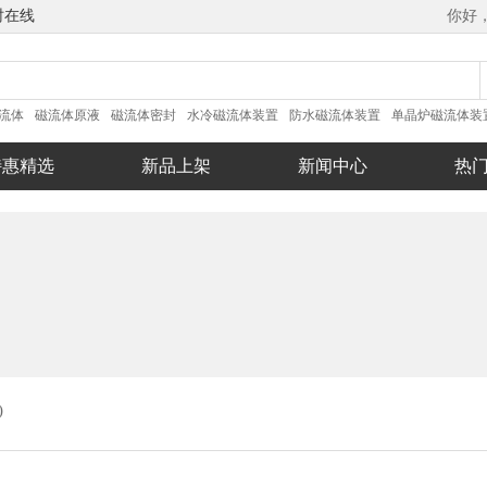
时在线
你好
流体
磁流体原液
磁流体密封
水冷磁流体装置
防水磁流体装置
单晶炉磁流体装
速磁流体装置
.磁流体
特惠精选
新品上架
新闻中心
热
)