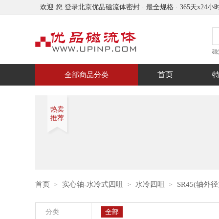
欢迎 您 登录北京优品磁流体密封 · 最全规格 · 365天x24小
磁
高
首页
全部商品分类
热卖
推荐
首页
实心轴-水冷式四咀
水冷四咀
SR45(轴外径
>
>
>
分类
全部