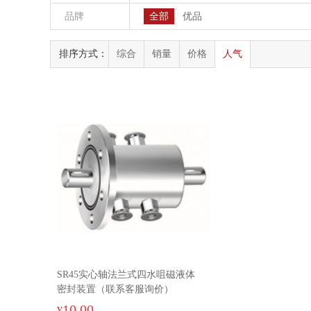
品牌
全部
优品
排序方式：
综合
销量
价格
人气
SR45实心轴法兰式四水咀磁液体
密封装置（联系客服询价）
10.00
¥