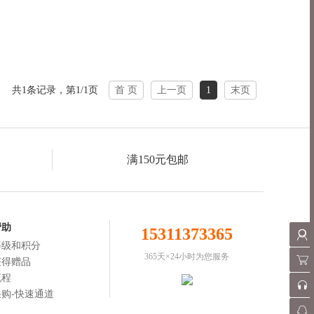
共1条记录，第1/1页
首 页
上一页
1
末页
满150元包邮
帮助
15311373365
等级和积分
365天×24小时为您服务
获得赠品
流程
购-快速通道