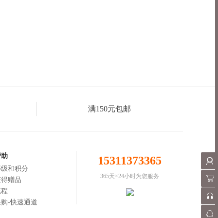
满150元包邮
帮助
15311373365
等级和积分
365天×24小时为您服务
获得赠品
流程
购-快速通道