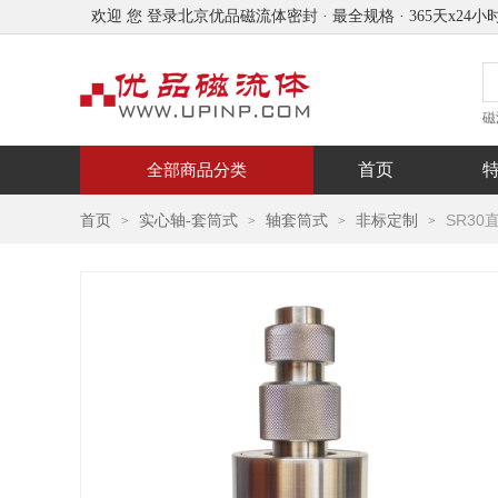
欢迎 您 登录北京优品磁流体密封 · 最全规格 · 365天x24小
磁
高
首页
全部商品分类
SR3
首页
实心轴-套筒式
轴套筒式
非标定制
>
>
>
>