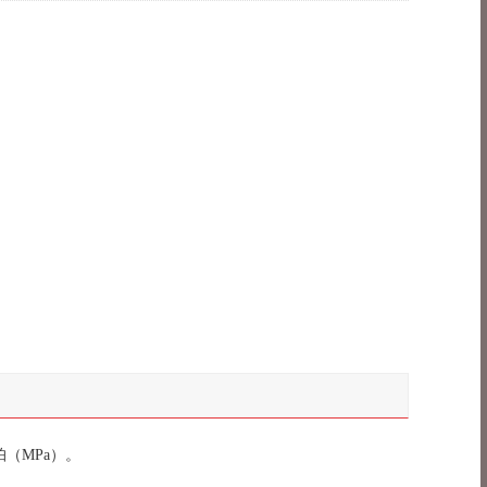
帕
（MPa）。
______________