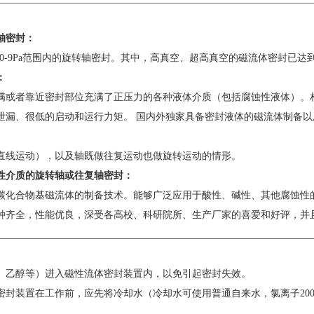
轴密封：
10-9Pa范围内的旋转轴密封。其中，高真空、超高真空的磁流体密封已达
：
满或者靠近密封部位充满了正压力的各种液体介质（包括腐蚀性液体）。
泄漏、很低的启动和运行力矩。 国内外
独家具备密封液体的磁流体制备以
直线运动），以及轴既做往复运动也做旋转运动的情形。
性介质的旋转轴或往复轴密封：
碳化合物基磁流体的制备技术。能够广泛应用于酸性、碱性、其他腐蚀性
种齐全，性能优良，深受各高校、科研院所、生产厂家的喜爱和好评，并
________________________________________________________________
、乙醇等）进入磁性流体密封装置内，以免引起密封失效。
封装置在工作前，应先将冷却水（冷却水可使用普通自来水，氯离子200mg