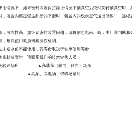
未用情况下，如果密封装置保持静止情况下抽真空后突然旋转抽真空时，
时，装置内部压强达到新的平衡时，装置内的残余空气溢出所致），连续旋
验，可靠性高。如怀疑密封装置问题，请将信息电函厂商，由厂商判断和
漏，建议使用氦质谱检漏仪检测。
在未通水前不能使用，其寿命取决于轴承使用寿命
体密封装置时，请联系我们的技术销售人员
、高转速场所 ▲高载荷（轴向、径向）场所
场所 ▲高频、高电场、强磁场场所