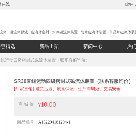
时在线
你好
流体
磁流体原液
磁流体密封
水冷磁流体装置
防水磁流体装置
单晶炉磁流体装
速磁流体装置
.磁流体
特惠精选
新品上架
新闻中心
热
0直线运动四级密封式磁流体装置（联系客服询价）
SR30直线运动四级密封式磁流体装置（联系客服询价）
[厂家直销]-送货迅速、质量保证、生产周期短、交易安全
10.00
商 城 价
¥
商品编号：
A152294181294-1